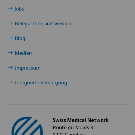
Jobs
Privatklinik Villa im Park
Belegärztin/-arzt werden
Rosenklinik Rapperswil
Blog
Schmerzklinik Basel
Medien
Spital Zofingen
Impressum
Integrierte Versorgung
Swiss Medical Network
Route du Muids 3
1272 Genolier