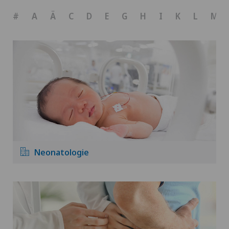
#
A
Ä
C
D
E
G
H
I
K
L
M
Neonatologie