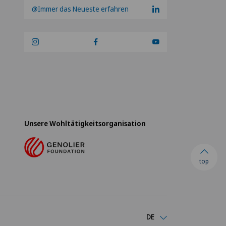
@Immer das Neueste erfahren
al de Saint-Imier
nationale Patienten
tklinik Belair
tklinik Bethanien
tklinik Lindberg
Unsere Wohltätigkeitsorganisation
tklinik Obach
top
tklinik Siloah
tklinik Villa im Park
DE