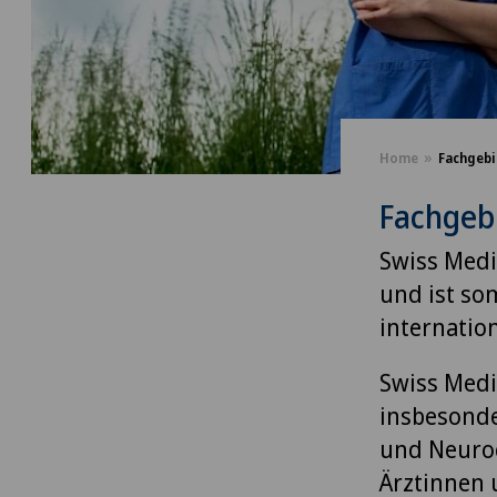
Home
Fachgebi
Fachgeb
Swiss Medi
und ist so
internatio
Swiss Medi
insbesonde
und Neuroc
Ärztinnen 