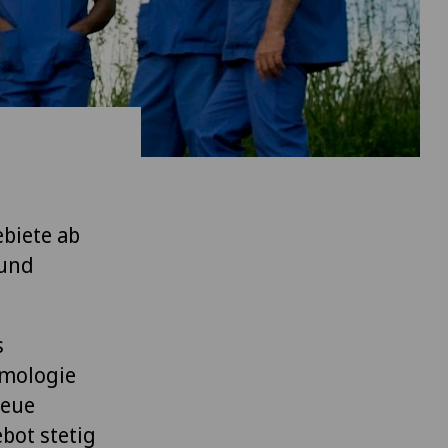
biete ab
 und
s
lmologie
neue
bot stetig