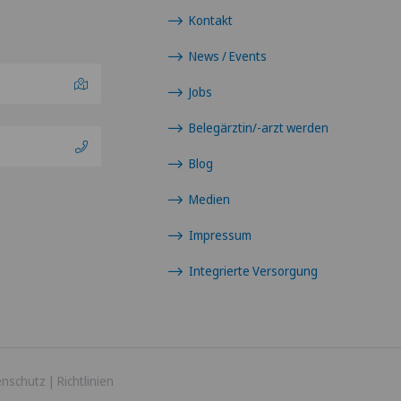
Kontakt
Hôpit
TI
News / Events
Inter
GR
Jobs
Priva
Belegärztin/-arzt werden
VS
Blog
Priva
JU
Medien
Priva
VD
Impressum
Priva
Integrierte Versorgung
NE
Priva
Priva
enschutz
|
Richtlinien