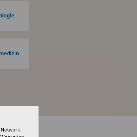
ologie
medizin
l Network