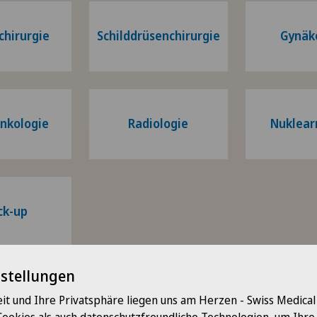
chirurgie
Schilddrüsenchirurgie
Gynäk
nkologie
Radiologie
Nuklear
ck-up
nstellungen
it und Ihre Privatsphäre liegen uns am Herzen - Swiss Medica