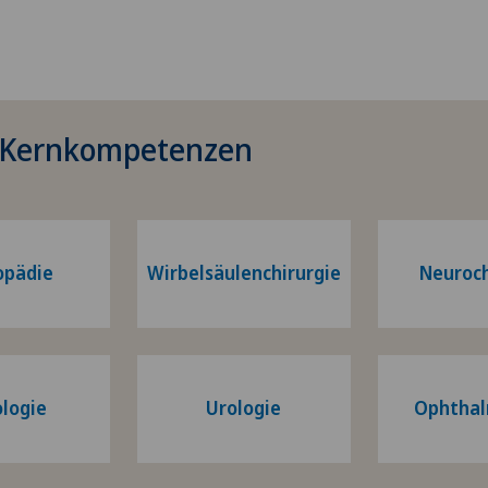
 Kernkompetenzen
opädie
Wirbelsäulenchirurgie
Neuroch
logie
Urologie
Ophthal