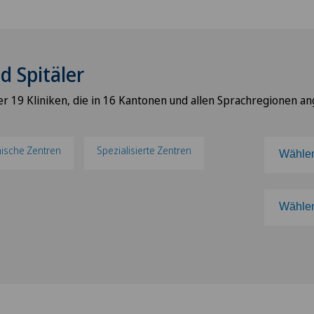
d Spitäler
er 19 Kliniken, die in 16 Kantonen und allen Sprachregionen ang
nische Zentren
Spezialisierte Zentren
Wählen
Wähle
Wählen
Clini
Wähle
Clini
ZH
Clini