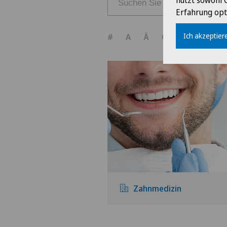
nutzt sowohl 
Erfahrung opt
Ich akzeptiere
#
A
Ä
C
D
E
G
Zahnmedizin