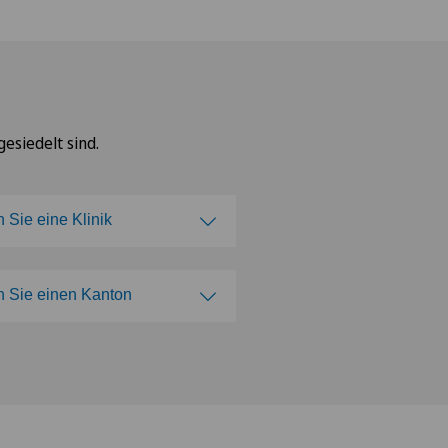
esiedelt sind.
 Sie eine Klinik
n Sie eine Klinik
 Sie einen Kanton
ca Ars Medica
n Sie einen Kanton
ca Sant'Anna
que de Genolier