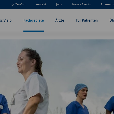
Telefon
Kontakt
Jobs
News / Events
Internati
ss Visio
Fachgebiete
Ärzte
Für Patienten
Üb