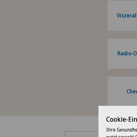
Viszeral
Radio-O
Che
Cookie-Ei
Ihre Gesundhe